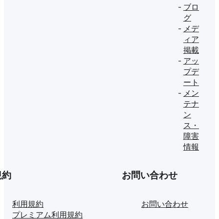
ブロ
グ
メデ
ィア
掲載
アッ
プデ
ート
メン
テナ
ン
ス・
障害
情報
規約
お問い合わせ
利用規約
お問い合わせ
プレミアム利用規約