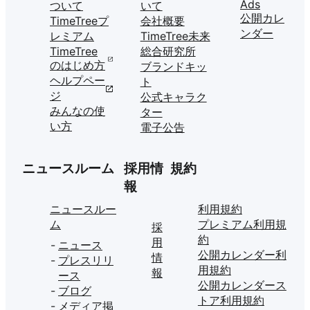
Ads
ついて
いて
公開カレ
TimeTreeプ
会社概要
ンダー
レミアム
TimeTree未来
TimeTree
総合研究所
のはじめ方
ブランドキッ
ヘルプペー
ト
ジ
公式キャラク
みんなの使
ター
い方
電子公告
ニュースルーム
採用情
規約
報
ニュースルー
利用規約
ム
プレミアム利用規
採
約
用
ニュース
公開カレンダー利
情
プレスリリ
用規約
報
ース
公開カレンダース
ブログ
トア利用規約
メディア掲