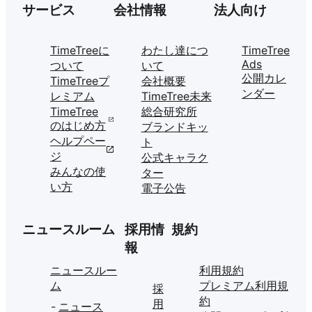
サービス
会社情報
法人向け
TimeTreeに
わたし達につ
TimeTree
Ads
ついて
いて
公開カレ
TimeTreeプ
会社概要
ンダー
レミアム
TimeTree未来
TimeTree
総合研究所
のはじめ方
ブランドキッ
ヘルプペー
ト
ジ
公式キャラク
みんなの使
ター
い方
電子公告
ニュースルーム
採用情
規約
報
ニュースルー
利用規約
ム
プレミアム利用規
採
約
用
ニュース