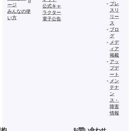
プレ
ージ
公式キャ
スリ
みんなの使
ラクター
リー
い方
電子公告
ス
ブロ
グ
メデ
ィア
掲載
アッ
プデ
ート
メン
テナ
ン
ス・
障害
情報
規約
お問い合わせ