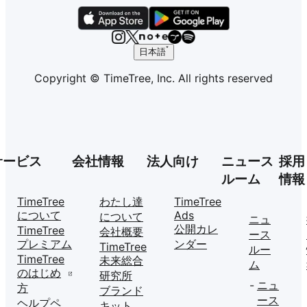
日本語
Copyright © TimeTree, Inc. All rights reserved
サービス
会社情報
法人向け
ニュース
採用
ルーム
情報
TimeTree
わたし達
TimeTree
について
Ads
について
ニュ
公開カレ
TimeTree
会社概要
ース
プレミアム
ンダー
TimeTree
ルー
TimeTree
未来総合
ム
のはじめ
研究所
ニュ
方
ブランド
ース
ヘルプペ
キット