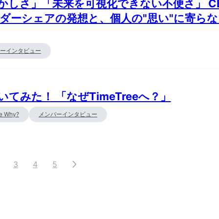
しさ」「未来を可視化できない不便さ」 CEO
ンダーシェアの発想と、個人の"思い"に寄ら
ーインタビュー
てみた！ 「なぜTimeTreeへ？」
Me Why?
メンバーインタビュー
3
4
5