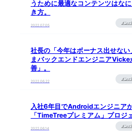
うために最適なコンテンツはなに
き方。
メンバ
2022.07.05
社長の「今年はボーナス出せない
まバックエンドエンジニアVick
善」。
メンバ
2022.06.22
入社6年目でAndroidエンジニ
「TimeTreeプレミアム」プ
メンバ
2022.06.14