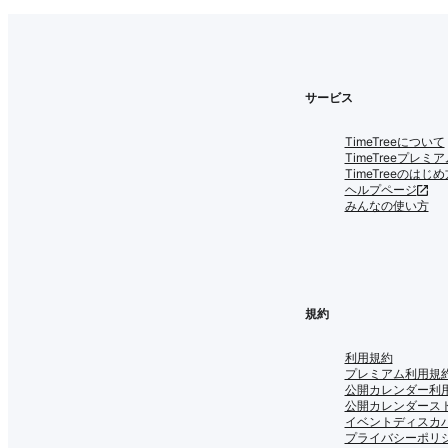
サービス
TimeTreeについて
TimeTreeプレミア
TimeTreeのはじめ
ヘルプページ
みんなの使い方
規約
利用規約
プレミアム利用規
公開カレンダー利
公開カレンダース
イベントディスカ
プライバシーポリ