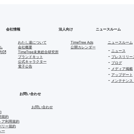
会社情報
法人向け
ニュースルーム
わたし達について
TimeTree Ads
ニュースルーム
ム
会社概要
公開カレンダー
ニュース
方
TimeTree未来総合研究所
ブランドキット
プレスリリー
公式キャラクター
ブログ
電子公告
メディア掲載
アップデート
メンテナンス
お問い合わせ
お問い合わせ
約
用規約
トア利用規約
バリー規約
シー